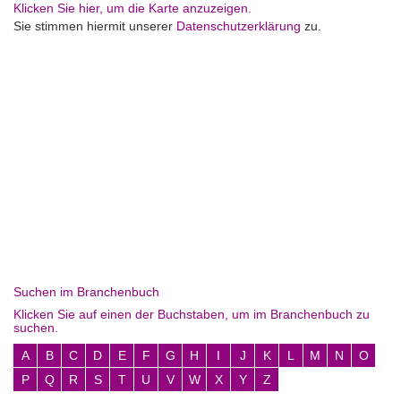
Klicken Sie hier, um die Karte anzuzeigen.
Sie stimmen hiermit unserer
Datenschutzerklärung
zu.
Suchen im Branchenbuch
Klicken Sie auf einen der Buchstaben, um im Branchenbuch zu
suchen.
A
B
C
D
E
F
G
H
I
J
K
L
M
N
O
P
Q
R
S
T
U
V
W
X
Y
Z