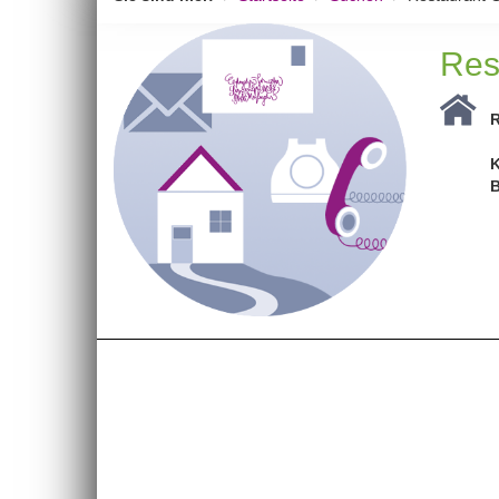
Res
R
K
B