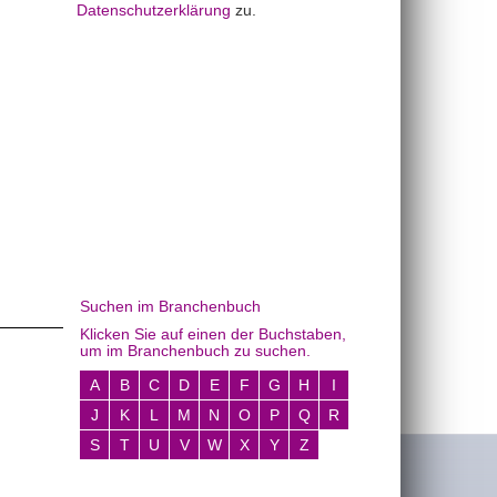
Datenschutzerklärung
zu.
Suchen im Branchenbuch
Klicken Sie auf einen der Buchstaben,
um im Branchenbuch zu suchen.
A
B
C
D
E
F
G
H
I
J
K
L
M
N
O
P
Q
R
S
T
U
V
W
X
Y
Z