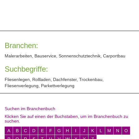
Branchen:
Malerarbeiten, Bauservice, Sonnenschutztechnik, Carportbau
Suchbegriffe:
Fliesenlegen, Rollladen, Dachfenster, Trockenbau,
Fliesenverlegung, Parkettverlegung
Suchen im Branchenbuch
Klicken Sie auf einen der Buchstaben, um im Branchenbuch zu
suchen.
A
B
C
D
E
F
G
H
I
J
K
L
M
N
O