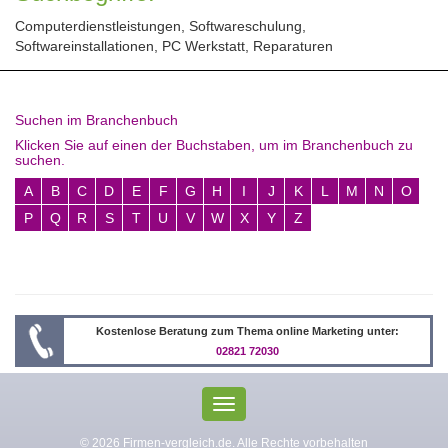
Computerdienstleistungen, Softwareschulung,
Softwareinstallationen, PC Werkstatt, Reparaturen
Suchen im Branchenbuch
Klicken Sie auf einen der Buchstaben, um im Branchenbuch zu
suchen.
A
B
C
D
E
F
G
H
I
J
K
L
M
N
O
P
Q
R
S
T
U
V
W
X
Y
Z
Kostenlose Beratung zum Thema online Marketing unter:
02821 72030
Toggle
navigation
© 2026 Firmen-vergleich.de. Alle Rechte vorbehalten