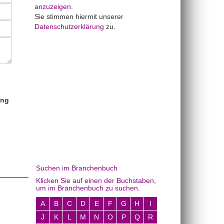
anzuzeigen.
Sie stimmen hiermit unserer
Datenschutzerklärung
zu.
ung
Suchen im Branchenbuch
Klicken Sie auf einen der Buchstaben,
um im Branchenbuch zu suchen.
A
B
C
D
E
F
G
H
I
J
K
L
M
N
O
P
Q
R