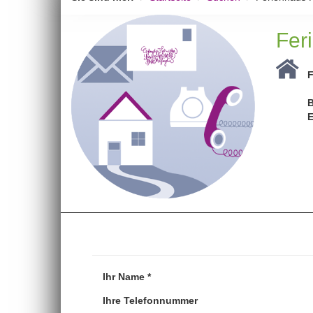
Fer
F
B
E
Ihr Name *
Ihre Telefonnummer