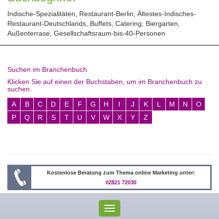
Indische-Spezialitäten, Restaurant-Berlin, Ältestes-Indisches-
Restaurant-Deutschlands, Buffets, Catering, Biergarten,
Außenterrase, Gesellschaftsraum-bis-40-Personen
Suchen im Branchenbuch
Klicken Sie auf einen der Buchstaben, um im Branchenbuch zu
suchen.
A
B
C
D
E
F
G
H
I
J
K
L
M
N
O
P
Q
R
S
T
U
V
W
X
Y
Z
Kostenlose Beratung zum Thema online Marketing unter:
02821 72030
Toggle
navigation