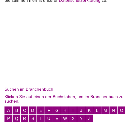
Sie stimmen hiermit unserer
Datenschutzerklärung
zu.
Suchen im Branchenbuch
Klicken Sie auf einen der Buchstaben, um im Branchenbuch zu
suchen.
A
B
C
D
E
F
G
H
I
J
K
L
M
N
O
P
Q
R
S
T
U
V
W
X
Y
Z