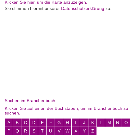
Klicken Sie hier, um die Karte anzuzeigen.
Sie stimmen hiermit unserer
Datenschutzerklärung
zu.
Suchen im Branchenbuch
Klicken Sie auf einen der Buchstaben, um im Branchenbuch zu
suchen.
A
B
C
D
E
F
G
H
I
J
K
L
M
N
O
P
Q
R
S
T
U
V
W
X
Y
Z