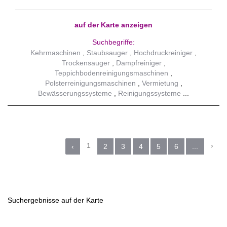
auf der Karte anzeigen
Suchbegriffe:
Kehrmaschinen
Staubsauger
Hochdruckreiniger
Trockensauger
Dampfreiniger
Teppichbodenreinigungsmaschinen
Polsterreinigungsmaschinen
Vermietung
Bewässerungssysteme
Reinigungssysteme
1
›
‹
2
3
4
5
6
...
Suchergebnisse auf der Karte