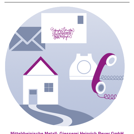
Mittelrheinische Metall- Giesserei Heinrich Beyer GmbH