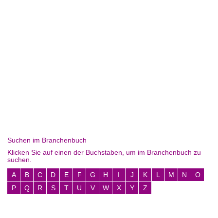
Suchen im Branchenbuch
Klicken Sie auf einen der Buchstaben, um im Branchenbuch zu
suchen.
A
B
C
D
E
F
G
H
I
J
K
L
M
N
O
P
Q
R
S
T
U
V
W
X
Y
Z