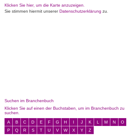
Klicken Sie hier, um die Karte anzuzeigen.
Sie stimmen hiermit unserer
Datenschutzerklärung
zu.
Suchen im Branchenbuch
Klicken Sie auf einen der Buchstaben, um im Branchenbuch zu
suchen.
A
B
C
D
E
F
G
H
I
J
K
L
M
N
O
P
Q
R
S
T
U
V
W
X
Y
Z