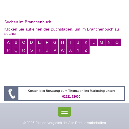
Suchen im Branchenbuch
Klicken Sie auf einen der Buchstaben, um im Branchenbuch zu
suchen.
A
B
C
D
E
F
G
H
I
J
K
L
M
N
O
P
Q
R
S
T
U
V
W
X
Y
Z
Kostenlose Beratung zum Thema online Marketing unter:
02821 72030
Toggle
navigation
© 2026 Firmen-vergleich.de. Alle Rechte vorbehalten