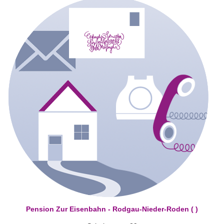
Pension Zur Eisenbahn - Rodgau-Nieder-Roden ( )