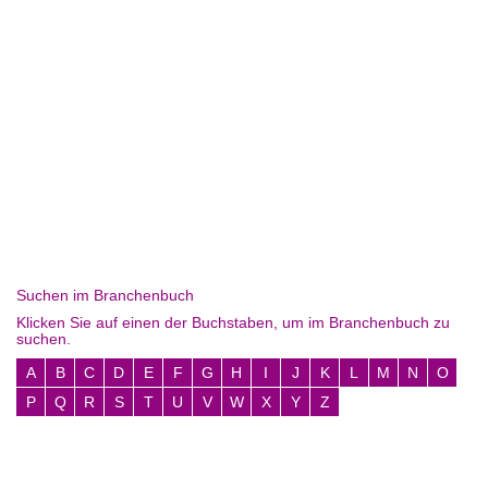
Suchen im Branchenbuch
Klicken Sie auf einen der Buchstaben, um im Branchenbuch zu
suchen.
A
B
C
D
E
F
G
H
I
J
K
L
M
N
O
P
Q
R
S
T
U
V
W
X
Y
Z